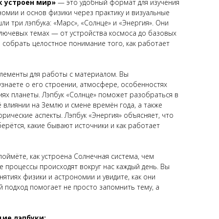
к устроен мир»
— это удобный формат для изучения
омии и основ физики через практику и визуальные
ли три лэпбука: «Марс», «Солнце» и «Энергия». Они
лючевых темах — от устройства космоса до базовых
 собрать целостное понимание того, как работает
элементы для работы с материалом. Вы
узнаете о его строении, атмосфере, особенностях
иях планеты. Лэпбук «Солнце» поможет разобраться в
ё влиянии на Землю и смене времён года, а также
орические аспекты. Лэпбук «Энергия» объясняет, что
 берётся, какие бывают источники и как работает
поймёте, как устроена Солнечная система, чем
е процессы происходят вокруг нас каждый день. Вы
ятиях физики и астрономии и увидите, как они
й подход помогает не просто запомнить тему, а
ие лэпбуки: