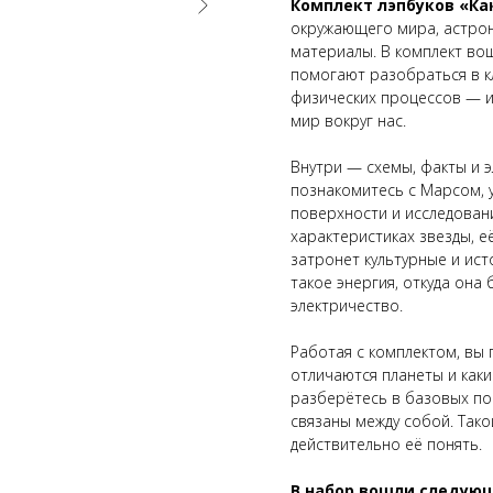
Комплект лэпбуков «Ка
окружающего мира, астрон
материалы. В комплект вош
помогают разобраться в к
физических процессов — и
мир вокруг нас.
Внутри — схемы, факты и 
познакомитесь с Марсом, 
поверхности и исследован
характеристиках звезды, е
затронет культурные и ист
такое энергия, откуда она
электричество.
Работая с комплектом, вы 
отличаются планеты и каки
разберётесь в базовых пон
связаны между собой. Тако
действительно её понять.
В набор вошли следующ