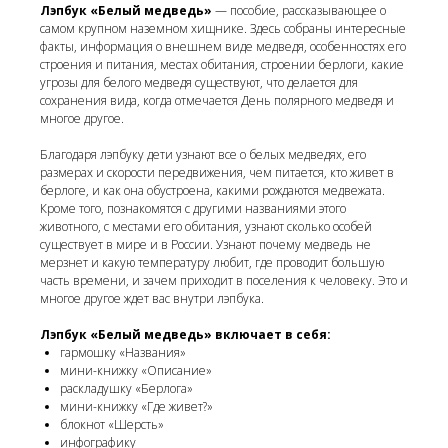
Лэпбук «Белый медведь»
— пособие, рассказывающее о
самом крупном наземном хищнике. Здесь собраны интересные
факты, информация о внешнем виде медведя, особенностях его
строения и питания, местах обитания, строении берлоги, какие
угрозы для белого медведя существуют, что делается для
сохранения вида, когда отмечается День полярного медведя и
многое другое.
Благодаря лэпбуку дети узнают все о белых медведях, его
размерах и скорости передвижения, чем питается, кто живет в
берлоге, и как она обустроена, какими рождаются медвежата.
Кроме того, познакомятся с другими названиями этого
животного, с местами его обитания, узнают сколько особей
существует в мире и в России. Узнают почему медведь не
мерзнет и какую температуру любит, где проводит большую
часть времени, и зачем приходит в поселения к человеку. Это и
многое другое ждет вас внутри лэпбука.
Лэпбук «Белый медведь» включает в себя:
гармошку «Названия»
мини-книжку «Описание»
раскладушку «Берлога»
мини-книжку «Где живет?»
блокнот «Шерсть»
инфографику